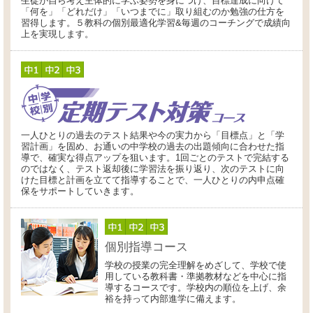
生徒が自ら考え主体的に学ぶ姿勢を身につけ、目標達成に向けて
「何を」「どれだけ」「いつまでに」取り組むのか勉強の仕方を
習得します。５教科の個別最適化学習&毎週のコーチングで成績向
上を実現します。
一人ひとりの過去のテスト結果や今の実力から「目標点」と「学
習計画」を固め、お通いの中学校の過去の出題傾向に合わせた指
導で、確実な得点アップを狙います。1回ごとのテストで完結する
のではなく、テスト返却後に学習法を振り返り、次のテストに向
けた目標と計画を立てて指導することで、一人ひとりの内申点確
保をサポートしていきます。
個別指導コース
学校の授業の完全理解をめざして、学校で使
用している教科書・準拠教材などを中心に指
導するコースです。学校内の順位を上げ、余
裕を持って内部進学に備えます。