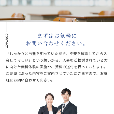
学習に関するご要望をお伺いします。お子さまの現在の成績や、大
学・高校・中学受験に向けた進路相談も承りますので、学習面でのお
悩み事など何でもお話しください。
03
個別学習カリキュラムで
授業を体感
まずはお気軽に
CONTACT
お問い合わせください。
相談会の結果から、お子さま専用のプラン・カリキュラムと担当講師
「しっかりと当塾を知っていただき、不安を解消してから入
をご提案します。授業を2回、無料で体験できますので、講師との相
性も確認できます。
会してほしい」という想いから、入会をご検討されている方
に向けた無料体験の実施や、資料の送付を行っております。
ご要望に沿った内容をご案内させていただきますので、お気
04
初回授業
軽にお問い合わせください。
お子さま専用のカリキュラム・講師でいよいよ授業開始です。学習法
FLOW
の指導をはじめ、独自の意欲喚起指導でやる気を引き出し、好スター
トへと導きます。