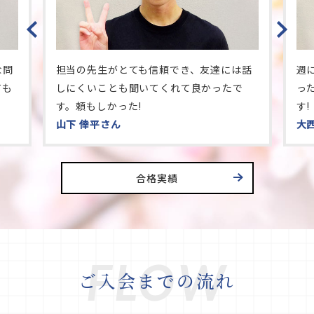
Previous
な問
担当の先生がとても信頼でき、友達には話
週
ても
しにくいことも聞いてくれて良かったで
っ
す。頼もしかった!
す!
山下 倖平さん
大
合格実績
FLOW
ご入会までの流れ