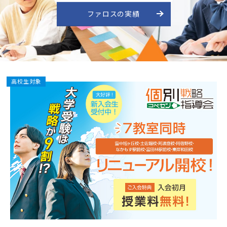
ファロスの実績
ファロスの実績
教室一覧
大阪府
兵庫県
和歌山県
広島県
説明会・体験授業
高校生対象
入会までの流れ
受付時間 10:00～19:00
無料体験
授業2回