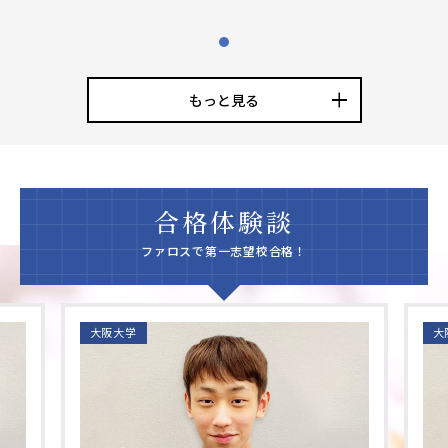
1
もっと見る
合格体験談
ファロスで第一志望校合格！
大阪大学
大