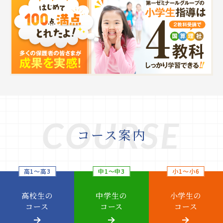
COURSE
コース案内
高1～高3
中1～中3
小1～小6
高校生の
中学生の
小学生の
コース
コース
コース