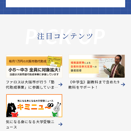
PICK UP
注目コンテンツ
ファロスは大阪市が行う「塾
《中学生》副教科まで含めた9
代助成事業」に参画していま
教科をサポート！
す。
気になる身になる大学受験ニ
ュース