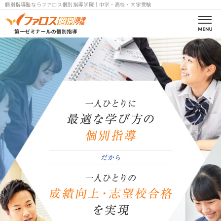
個別指導塾ならファロス個別指導学院｜中学・高校・大学受験
ファロスとは
合格実績
コース案内
高校部一覧
中学部一覧
詳しくはこちら
小学部一覧