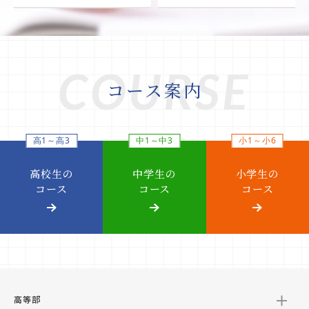
COURSE
コース案内
高1～高3
中1～中3
小1～小6
高校生の
中学生の
小学生の
コース
コース
コース
高等部