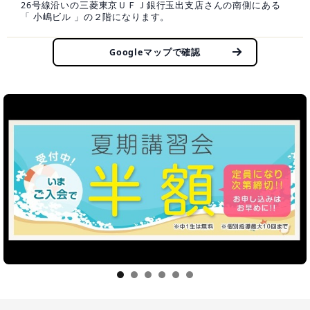
26号線沿いの三菱東京ＵＦＪ銀行玉出支店さんの南側にある
「 小嶋ビル 」の２階になります。
Googleマップで確認
1
2
3
4
5
6