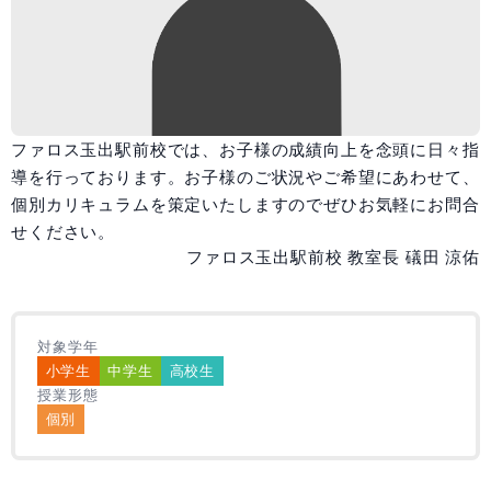
教室一覧
大阪府
兵庫県
和歌山県
広島県
説明会・体験授業
ファロス玉出駅前校では、お子様の成績向上を念頭に日々指
導を行っております。お子様のご状況やご希望にあわせて、
個別カリキュラムを策定いたしますのでぜひお気軽にお問合
入会までの流れ
せください。
ファロス玉出駅前校 教室長 礒田 涼佑
対象学年
受付時間 10:00～19:00
小学生
中学生
高校生
授業形態
個別
無料体験
授業2回