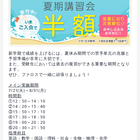
新学期で成績を上げるには、夏休み期間での苦手単元の克服と
予習準備が非常に大切です。
また、受験生においては過去の復習ができる重要な期間となり
ます。
ぜひ、ファロスで一緒に頑張りましょう！
メイン実施期間
7/21(火)～8/31(月)
時間割
①12：50～14：10
②14：20～15：40
③15：50～17：10
④17：30～18：50
⑤19：00～20：20
⑥20：30～21：50
指導科目
英語・数学・国語・理科・社会・生物・物理・化学