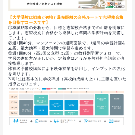
【大学受験は戦略が9割!? 最短距離の合格ルートで志望校合格
を目指すコースです】
①模試結果の分析から、目標と志望校合格までの距離を明確に
します。志望校別に合格から逆算した年間の学習計画を完備し
ています。
②週1回40分、マンツーマンの週間面談で、1週間の学習計画を
立案。最大効率・最大時間で学習を進めます。
③週1回80分（高3国公立型は2回）の教科別学習フォローで、
学習の進め方が正しいか、定着度はどうかを教科担当講師が直
接指導します。
④有名予備校講師による映像授業を活用し、インプットの強化
を図ります。
※高1生は基本的に学校準拠（高校内成績向上）に主眼を置いた
指導となります。