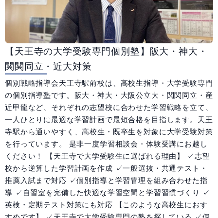
教室一覧
大阪府
兵庫県
和歌山県
広島県
【天王寺の大学受験専門個別塾】阪大・神大・
関関同立・近大対策
説明会・体験授業
個別戦略指導会天王寺駅前校は、高校生指導・大学受験専門
入会までの流れ
の個別指導塾です。阪大・神大・大阪公立大・関関同立・産
近甲龍など、それぞれの志望校に合わせた学習戦略を立て、
一人ひとりに最適な学習計画で最短合格を目指します。天王
寺駅から通いやすく、高校生・既卒生を対象に大学受験対策
を行っています。 是非一度学習相談会・体験受講にお越し
ください！ 【天王寺で大学受験生に選ばれる理由】 ✓志望
受付時間 10:00～19:00
校から逆算した学習計画を作成 ✓一般選抜・共通テスト・
推薦入試まで対応 ✓個別指導と学習管理を組み合わせた指
無料体験
授業2回
導 ✓自習室を完備した快適な学習空間と学習習慣づくり ✓
英検・定期テスト対策にも対応 【このような高校生におす
すめです】 ✓天王寺で大学受験専門の塾を探している ✓個