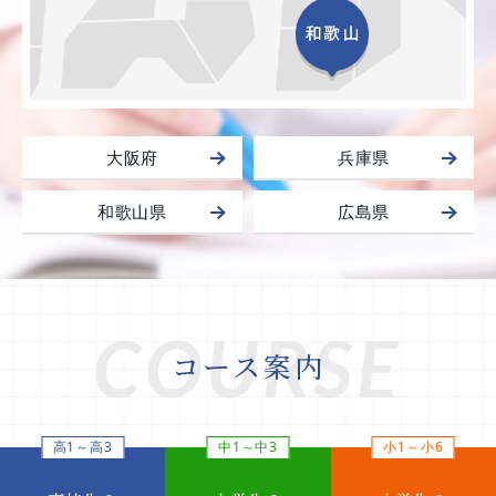
大阪府
兵庫県
和歌山県
広島県
COURSE
コース案内
高1～高3
中1～中3
小1～小6