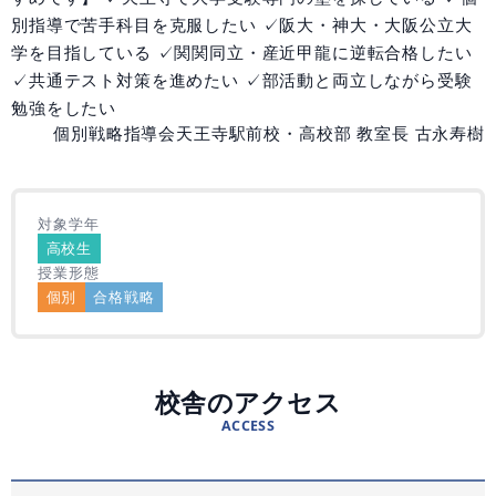
資料請求
別指導で苦手科目を克服したい ✓阪大・神大・大阪公立大
学を目指している ✓関関同立・産近甲龍に逆転合格したい
✓共通テスト対策を進めたい ✓部活動と両立しながら受験
個別学習相談会
勉強をしたい
個別戦略指導会天王寺駅前校・高校部 教室長 古永寿樹
対象学年
高校生
授業形態
個別
合格戦略
校舎のアクセス
ACCESS