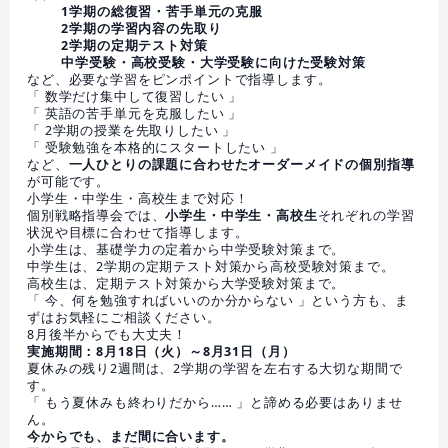
1学期の総復習・苦手単元の克服
2学期の学習内容の先取り
2学期の定期テスト対策
中学受験・高校受験・大学受験に向けた受験対策
など、必要な学習をピンポイントで指導します。
「 数学だけ集中して復習したい 」
「 英語の苦手単元を克服したい 」
「 2学期の授業を先取りしたい 」
「 受験勉強を本格的にスタートしたい 」
など、
一人ひとりの課題に合わせたオーダーメイドの個別指導
が可能です。
小学生・中学生・高校生まで対応！
個別戦略指導会では、
小学生・中学生・高校生
それぞれの学習
状況や目標に合わせて指導します。
小学生は、基礎学力の定着から中学受験対策まで。
中学生は、2学期の定期テスト対策から高校受験対策まで。
高校生は、定期テスト対策から大学受験対策まで。
「 今、何を勉強すればいいのか分からない 」という方も、ま
ずはお気軽にご相談ください。
8月後半からでも大丈夫！
実施期間：8月18日（火）～8月31日（月）
夏休みの残り2週間は、2学期の学習を左右する大切な期間で
す。
「 もう夏休みも終わりだから…… 」と諦める必要はありませ
ん。
今からでも、まだ間に合います。