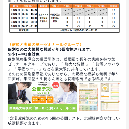
応じて柔軟に対応いたします。
《信頼と実績の第一ゼミナールグループ》
個別なのに大規模な模試が年5回実施されます。
※小1～中3生対象
個別戦略指導会の運営母体は、近畿圏で長年の実績を持つ第一
ゼミナールグループであり、「 膨大な情報 」 「 指導ノウハウ
」 「 学習ツール 」などを最大限に共有しています。
そのため個別指導塾でありながら、大規模な模試も無料で年5
回実施。集団塾の生徒さん達とも切磋琢磨できる環境です。
↑定着度確認のための年5回の公開テスト。志望校判定や詳しい
成績帳票が出ます。