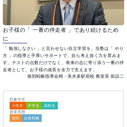
教室一覧
大阪府
兵庫県
和歌山県
広島県
お子様の「 一番の伴走者 」であり続けるため
に
説明会・体験授業
「 勉強しなさい 」と言わせない自立学習を。当塾は「 やり
入会までの流れ
方 」の指導と手厚いサポートで、自ら考え抜く力を育みま
す。テストの点数だけでなく、将来の志に寄り添う一番の伴
走者として、お子様の成長を全力で支えます。
個別戦略指導会栂・美木多駅前校 教室長 前諒二
受付時間 10:00～19:00
対象学年
小学生
中学生
高校生
無料体験
授業2回
授業形態
個別
合格戦略