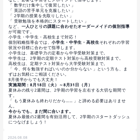
「 数学だけ集中して復習したい 」
「 英語の苦手単元を克服したい 」
「 2学期の授業を先取りしたい 」
「 受験勉強を本格的にスタートしたい 」
など、
一人ひとりの課題に合わせたオーダーメイドの個別指導
が可能です。
小学生・中学生・高校生まで対応！
個別戦略指導会では、
小学生・中学生・高校生
それぞれの学習
状況や目標に合わせて指導します。
小学生は、基礎学力の定着から中学受験対策まで。
中学生は、2学期の定期テスト対策から高校受験対策まで。
高校生は、定期テスト対策から大学受験対策まで。
「 今、何を勉強すればいいのか分からない 」という方も、ま
ずはお気軽にご相談ください。
8月後半からでも大丈夫！
実施期間：8月18日（火）～8月31日（月）
夏休みの残り2週間は、2学期の学習を左右する大切な期間で
す。
「 もう夏休みも終わりだから…… 」と諦める必要はありませ
ん。
今からでも、まだ間に合います。
夏休み最後の2週間を有効活用して、2学期のスタートダッシュ
につなげましょう！
2026.08.08