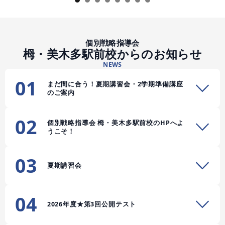
1
2
3
4
5
6
7
8
個別戦略指導会
栂・美木多駅前校からのお知らせ
NEWS
01
まだ間に合う！夏期講習会・2学期準備講座
のご案内
02
個別戦略指導会 栂・美木多駅前校のHPへよ
うこそ！
03
夏期講習会
04
2026年度★第3回公開テスト