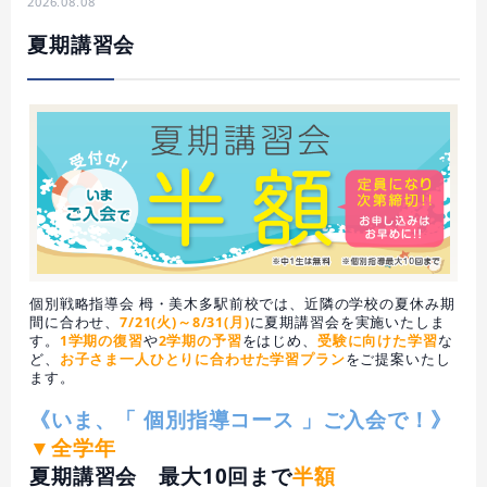
2026.08.08
夏期講習会
個別戦略指導会 栂・美木多駅前校では、近隣の学校の夏休み期
間に合わせ、
7/21(火)～8/31(月)
に夏期講習会を実施いたしま
す。
1学期の復習
や
2学期の予習
をはじめ、
受験に向けた学習
な
ど、
お子さま一人ひとりに合わせた学習プラン
をご提案いたし
ます。
《いま、「 個別指導コース 」ご入会で！》
▼全学年
夏期講習会 最大10回まで
半額