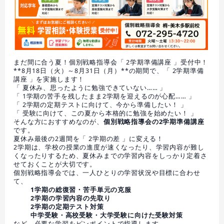
まだ間に合う夏！個別戦略指導会「 2学期準備講座 」受付中！
**8月18日（火）～8月31日（月）**の期間で、「 2学期準備
講座 」を実施します！
「 夏休み、思ったように勉強できていない…… 」
「 1学期の苦手を残したまま2学期を迎えるのが心配…… 」
「 2学期の定期テストに向けて、今から準備したい！ 」
「 受験に向けて、この夏から本格的に勉強を始めたい！ 」
そんな方におすすめなのが、
個別戦略指導会の2学期準備講座
です。
夏休み最後の2週間を「 2学期の差 」に変える！
2学期は、学校の授業の進度が速くなったり、学習内容が難し
くなったりするため、夏休みまでの学習内容をしっかり定着さ
せておくことが大切です。
個別戦略指導会では、一人ひとりの学習状況や目標に合わせ
て、
1学期の総復習・苦手単元の克服
2学期の学習内容の先取り
2学期の定期テスト対策
中学受験・高校受験・大学受験に向けた受験対策
など、必要な学習をピンポイントで指導します。