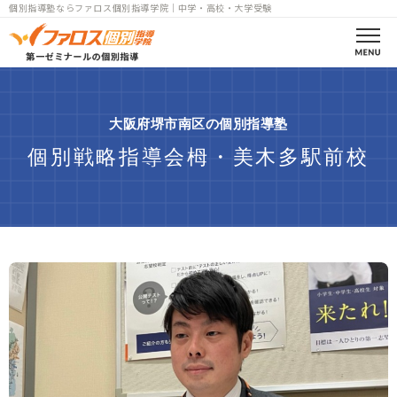
個別指導塾ならファロス個別指導学院｜中学・高校・大学受験
ファロスとは
大阪府堺市南区の個別指導塾
合格実績
個別戦略指導会栂・美木多駅前校
コース案内
高校部一覧
中学部一覧
小学部一覧