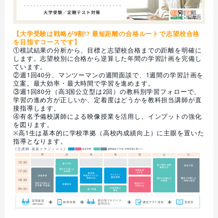
【大学受験は戦略が9割!? 最短距離の合格ルートで志望校合格
を目指すコースです】
①模試結果の分析から、目標と志望校合格までの距離を明確に
します。志望校別に合格から逆算した年間の学習計画を完備し
ています。
②週1回40分、マンツーマンの週間面談で、1週間の学習計画を
立案。最大効率・最大時間で学習を進めます。
③週1回80分（高3国公立型は2回）の教科別学習フォローで、
学習の進め方が正しいか、定着度はどうかを教科担当講師が直
接指導します。
④有名予備校講師による映像授業を活用し、インプットの強化
を図ります。
※高1生は基本的に学校準拠（高校内成績向上）に主眼を置いた
指導となります。