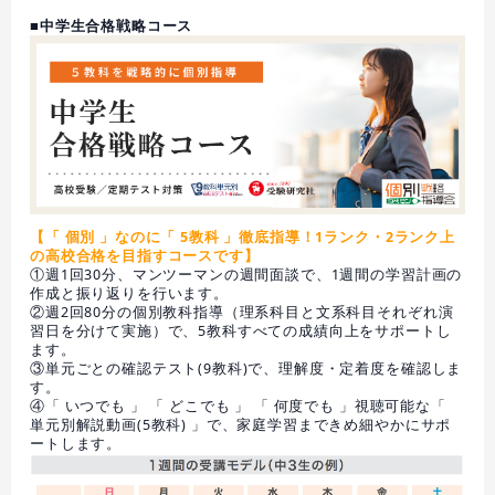
■中学生合格戦略コース
【「 個別 」なのに「 5教科 」徹底指導！1ランク・2ランク上
の高校合格を目指すコースです】
①週1回30分、マンツーマンの週間面談で、1週間の学習計画の
作成と振り返りを行います。
②週2回80分の個別教科指導（理系科目と文系科目それぞれ演
習日を分けて実施）で、5教科すべての成績向上をサポートし
ます。
③単元ごとの確認テスト(9教科)で、理解度・定着度を確認しま
す。
④「 いつでも 」 「 どこでも 」 「 何度でも 」視聴可能な「
単元別解説動画(5教科) 」で、家庭学習まできめ細やかにサポ
ートします。