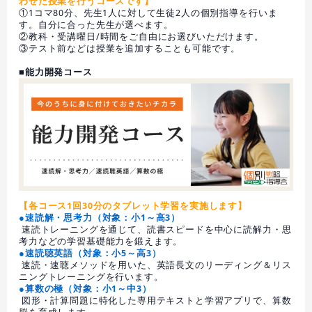
わせた授業を行うコースです】
①1コマ80分、先生1人に対して生徒2人の個別指導を行いま
す。自分に合った先生が選べます。
②教科・受講曜日/時間をご自由にお選びいただけます。
③テスト前などは授業を追加することも可能です。
■能力開発コース
【各コース1回30分のタブレット学習を実施します】
●速読解・思考力（対象：小1～高3）
速読トレーニングを通じて、読書スピードを中心に読解力・思
考力などの学習基礎能力を鍛えます。
●速読聴英語（対象：小5～高3）
速読・速聴メソッドを用いた、英語長文のリーディング＆リス
ニングトレーニングを行います。
●算数の極（対象：小1～中3）
図形・計算問題に特化した専用テキストと学習アプリで、算数