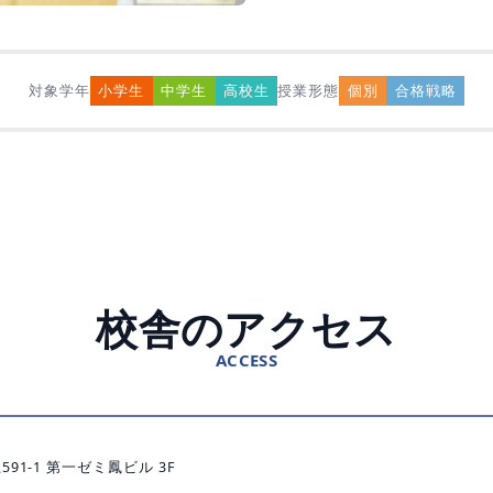
対象学年
小学生
中学生
高校生
授業形態
個別
合格戦略
校舎のアクセス
ACCESS
91-1 第一ゼミ鳳ビル 3F