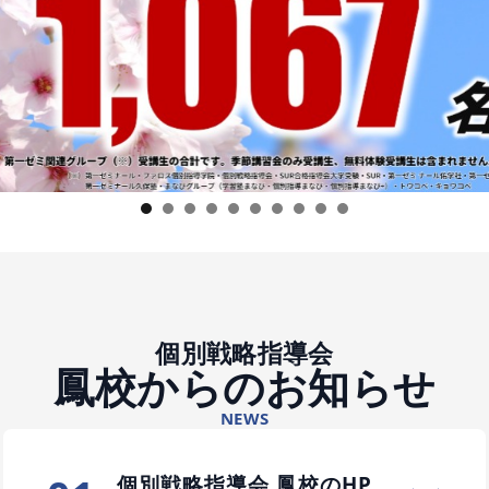
1
2
3
4
5
6
7
8
9
10
個別戦略指導会
鳳校からのお知らせ
NEWS
個別戦略指導会 鳳校のHP